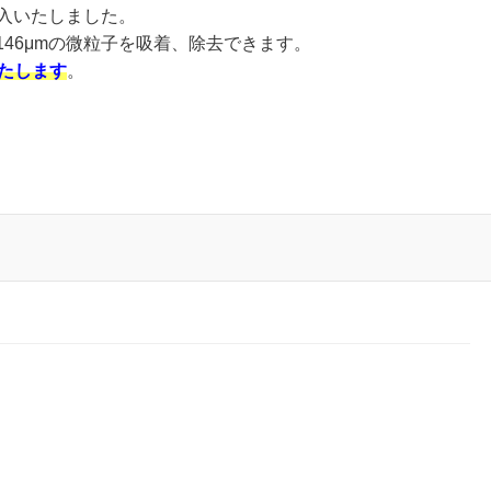
導入いたしました。
.0146μmの微粒子を吸着、除去できます。
いたします
。