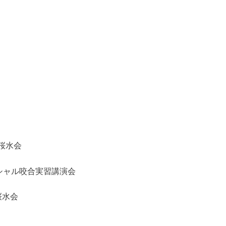
桜水会
ンシャル咬合実習講演会
桜水会