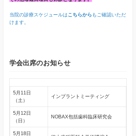
6
6日（水）・13日（木）・20日（木）・21日
月
（金）・27日（木）
当院の診療スケジュールは
こちらから
もご確認いただ
けます。
学会出席のお知らせ
5月11日
インプラントミーティング
（土）
5月12日
NOBAX包括歯科臨床研究会
（日）
5月18日