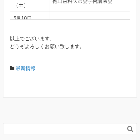
徳山歯科医師会学術講演会
（土）
5月18日
エドガーケイシー勉強会
（土）
以上でございます。
5月22日
山口県歯科臨床座談会　桜水会
どうぞよろしくお願い致します。
（水）
5月30日
医科歯科隣接医療研究会
（木）
最新情報
6月2日（日）
NOBAX包括歯科臨床研究会
6月4日（火）
保険医協会徳山支部研究会
6月22日
日本顎咬合学会
（土）

6月26日
山口県歯科臨床座談会　桜水会
（水）