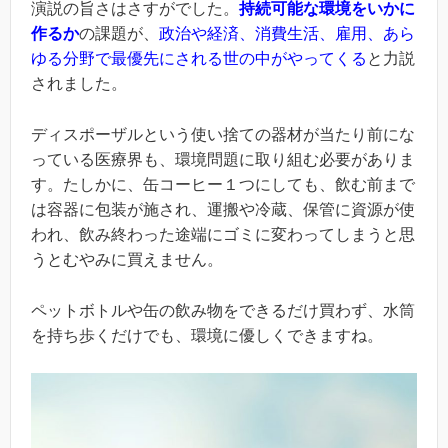
演説の旨さはさすがでした。
持続可能な環境をいかに
作るか
の課題が、
政治や経済、消費生活、雇用、あら
ゆる分野で最優先にされる世の中がやってくる
と力説
されました。
ディスポーザルという使い捨ての器材が当たり前にな
っている医療界も、環境問題に取り組む必要がありま
す。たしかに、缶コーヒー１つにしても、飲む前まで
は容器に包装が施され、運搬や冷蔵、保管に資源が使
われ、飲み終わった途端にゴミに変わってしまうと思
うとむやみに買えません。
ペットボトルや缶の飲み物をできるだけ買わず、水筒
を持ち歩くだけでも、環境に優しくできますね。